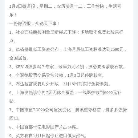
1月3日微语报，星期二，农历腊月十二，工作愉快，生活喜
乐！
一份微语报，众览天下事！
1、社会面核酸检测量呈断崖式下降：多地取消免费核酸采样
点。
2、31省份最低工资表公布，上海月最低工资标准达到2590元，
全国居首。
3、XBB1.5致腹泻？专家：致病力无区别，没必要囤蒙脱石散。
4、全聚德股票交易异常波动，1月3日起停牌核查。
5、布达拉宫恢复对外开放，3月15日前实行免费参观。
6、上海发热诊疗将7天无休全覆盖，一线医护收到6000元补
贴。
7、中国市值TOP20公司座次变化：腾讯重夺榜首，拼多多强势
回归。
8、中国百部十亿电影国产片占64席。
9、英方称自1月1日起停止进口俄天然气。