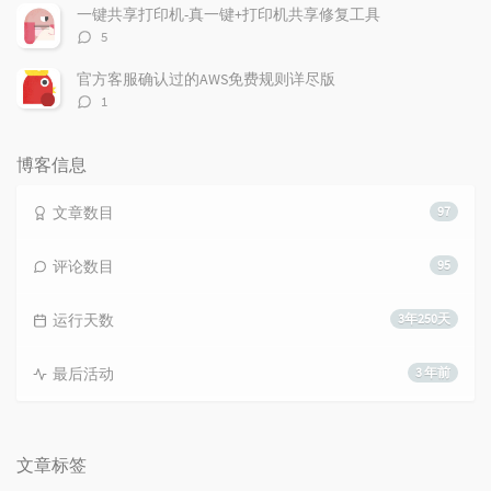
数：
一键共享打印机-真一键+打印机共享修复工具
评
5
论
数：
官方客服确认过的AWS免费规则详尽版
评
1
论
数：
博客信息
文章数目
97
评论数目
95
运行天数
3年250天
最后活动
3 年前
文章标签