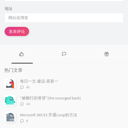
地址
发表评论
热
最
随
门
新
机
热门文章
文
评
文
章
论
章
每日一文-建议-星新一
评
41
论
数：
“被鞭打的脊背”(the scourged back)
评
14
论
数：
Microsoft 365 E3 开通Loop的方法
评
6
论