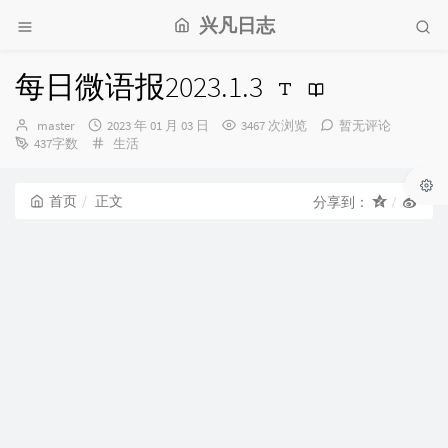
兴凡日志
每日微语报2023.1.3
博
发
master
2023 年 01 月 03 日
3467 次浏览
暂无评论
主：
布
分
437字数
生活
时
类：
间：
首页
正文
分享到：