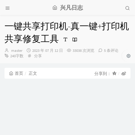
兴凡日志
一键共享打印机-真一键+打印机
共享修复工具
博
发
master
2023 年 07 月 12 日
33038 次浏览
5 条评论
主：
布
分
240字数
分享
时
类：
间：
首页
正文
分享到：