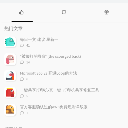
热
最
随
门
新
机
热门文章
文
评
文
章
论
章
每日一文-建议-星新一
评
41
论
数：
“被鞭打的脊背”(the scourged back)
评
14
论
数：
Microsoft 365 E3 开通Loop的方法
评
6
论
数：
一键共享打印机-真一键+打印机共享修复工具
评
5
论
数：
官方客服确认过的AWS免费规则详尽版
评
1
论
数：