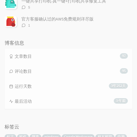
一键共享打印机-真一键+打印机共享修复工具
评
5
论
数：
官方客服确认过的AWS免费规则详尽版
评
1
论
数：
博客信息
文章数目
97
评论数目
95
运行天数
3年252天
最后活动
3 年前
标签云
短文
软件
网盘
windows
Google Workspace
校友邮箱
电脑