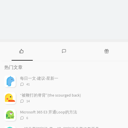
热
最
随
门
新
机
热门文章
文
评
文
章
论
章
每日一文-建议-星新一
评
41
论
数：
“被鞭打的脊背”(the scourged back)
评
14
论
数：
Microsoft 365 E3 开通Loop的方法
评
6
论
数：