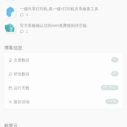
论
数：
一键共享打印机-真一键+打印机共享修复工具
评
5
论
数：
官方客服确认过的AWS免费规则详尽版
评
1
论
数：
博客信息
文章数目
97
评论数目
95
运行天数
3年250天
最后活动
3 年前
标签云