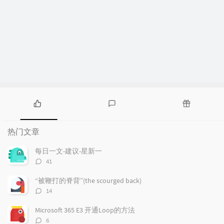
热
最
随
门
新
机
热门文章
文
评
文
章
论
章
每日一文-建议-星新一
评
41
论
数：
“被鞭打的脊背”(the scourged back)
评
14
论
数：
Microsoft 365 E3 开通Loop的方法
评
6