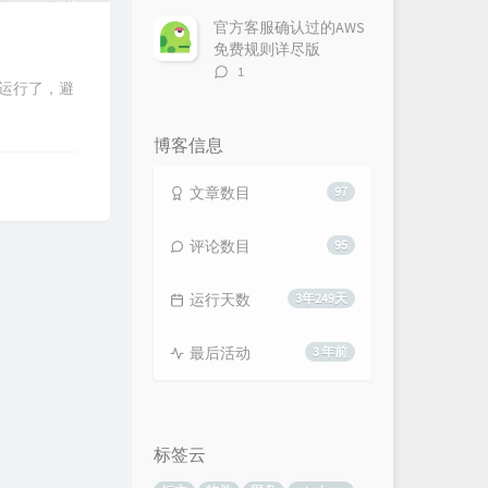
论
数：
官方客服确认过的AWS
免费规则详尽版
评
1
线运行了，避
论
数：
博客信息
文章数目
97
评论数目
95
运行天数
3年249天
最后活动
3 年前
标签云