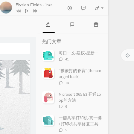
Elysian Fields
- Jozef De Schutter
1
Back to you
Christian Janssen
2
Elysian Fields
Jozef De Schutter
3
Meditation At My Piano
Vincent Pino
热
最
随
门
新
机
4
Until The Blissful Dawn
Jef Martens
热门文章
文
评
文
5
velvet void
our distant worlds
章
论
章
每日一文-建议-星新一
评
41
6
Displacement
Maximilian Power
论
数：
7
Belleville
Blake Hollow
“被鞭打的脊背”(the sco
urged back)
8
Everyday
Hans Bukowski
评
14
论
9
Schwermut
数：
Microsoft 365 E3 开通Lo
Lisa Kriegler / Jacco Wynia / Wessel van
10
Water
Myles Dale
op的方法
评
6
den Broek
论
数：
一键共享打印机-真一键
+打印机共享修复工具
评
5