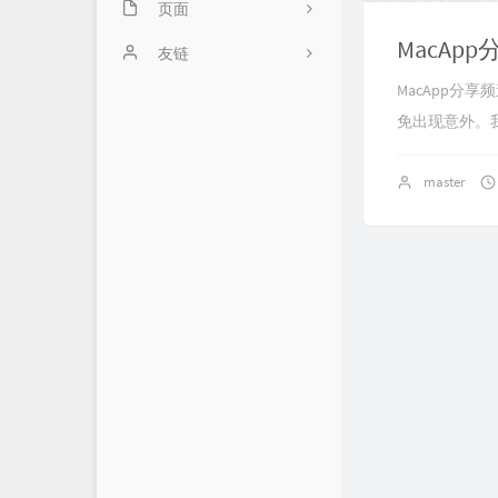
页面
39
MacA
关于
友链
35
MacApp
闲言碎语
23
免出现意外。我
master