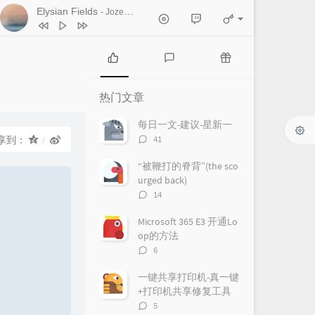
Elysian Fields
- Jozef De Schutter
1
Back to you
Christian Janssen
2
Elysian Fields
Jozef De Schutter
3
Meditation At My Piano
Vincent Pino
热
最
随
门
新
机
4
Until The Blissful Dawn
Jef Martens
热门文章
文
评
文
5
velvet void
our distant worlds
章
论
章
每日一文-建议-星新一
评
41
享到：
6
Displacement
Maximilian Power
论
数：
7
Belleville
Blake Hollow
“被鞭打的脊背”(the sco
urged back)
8
Everyday
Hans Bukowski
评
14
论
9
Schwermut
数：
Microsoft 365 E3 开通Lo
Lisa Kriegler / Jacco Wynia / Wessel van
10
Water
Myles Dale
op的方法
评
6
den Broek
论
数：
一键共享打印机-真一键
+打印机共享修复工具
评
5