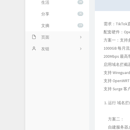
生活
39
分享
35
需求：TikT
文摘
23
配套硬件：Ope
页面
方案一：支持
1000GB 每
关于
友链
200Mbps 最
闲言碎语
启用域名拦截器 
支持 Wiregua
支持 OpenWR
支持 Surge 
运行 域名拦
方案二：
自建服务器,依