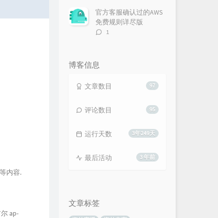
论
数：
官方客服确认过的AWS
免费规则详尽版
评
1
论
数：
博客信息
文章数目
97
评论数目
95
运行天数
3年249天
最后活动
3 年前
等内容.
文章标签
 ap-