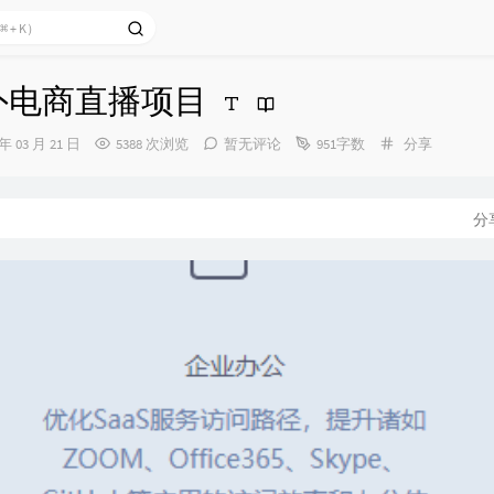
外电商直播项目
分
 年 03 月 21 日
5388 次浏览
暂无评论
951字数
分享
类：
分