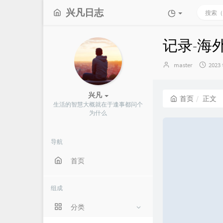
兴凡日志
记录-海
博
发
master
2023
主：
布
时
间：
兴凡
首页
正文
生活的智慧大概就在于逢事都问个
为什么
导航
首页
组成
分类