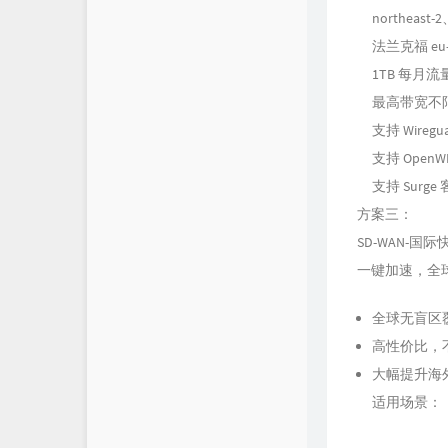
northeast
法兰克福 eu-c
1TB 每月
最高带宽不
支持 Wireg
支持 Open
支持 Surge
方案三：
SD-WAN-国际
一键加速，全
全球无盲区
高性价比，
大幅提升海
适用场景：