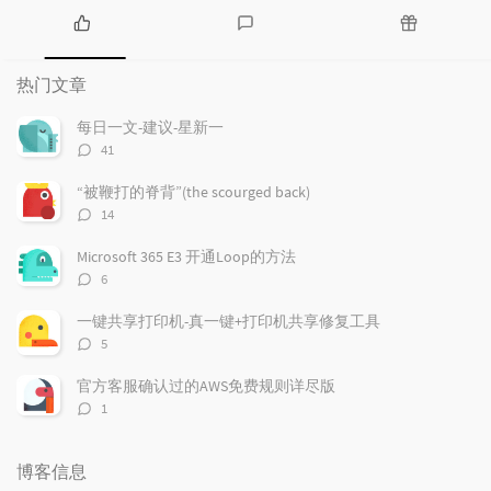
热
最
随
门
新
机
热门文章
文
评
文
章
论
章
每日一文-建议-星新一
评
41
论
数：
“被鞭打的脊背”(the scourged back)
评
14
论
数：
Microsoft 365 E3 开通Loop的方法
评
6
论
数：
一键共享打印机-真一键+打印机共享修复工具
评
5
论
数：
官方客服确认过的AWS免费规则详尽版
评
1
论
数：
博客信息