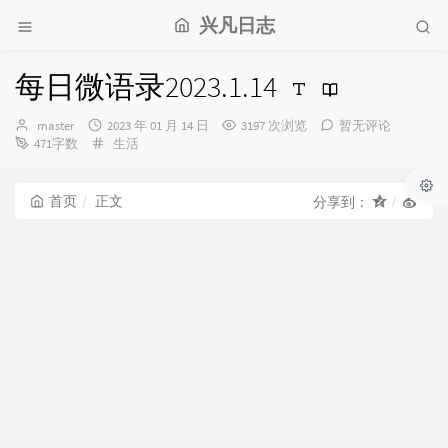
兴凡日志
每日微语录2023.1.14
博
发
master
2023 年 01 月 14 日
3197 次浏览
暂无评论
主：
布
分
471字数
生活
时
类：
间：
首页
正文
分享到：