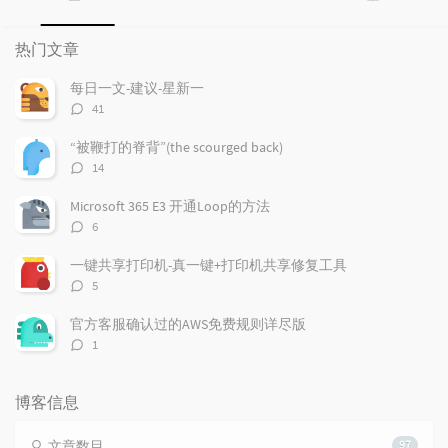
热
最
随
门
新
机
热门文章
文
评
文
章
论
章
每日一文-建议-星新一
评
41
论
数：
“被鞭打的脊背”(the scourged back)
评
14
论
数：
Microsoft 365 E3 开通Loop的方法
评
6
论
数：
一键共享打印机-真一键+打印机共享修复工具
评
5
论
数：
官方客服确认过的AWS免费规则详尽版
评
1
论
数：
博客信息
文章数目
97