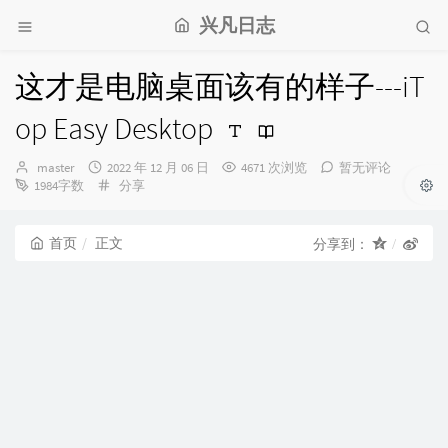
兴凡日志
这才是电脑桌面该有的样子---iT
op Easy Desktop
博
发
master
2022 年 12 月 06 日
4671 次浏览
暂无评论
主：
布
分
1984字数
分享
时
类：
间：
首页
正文
分享到：