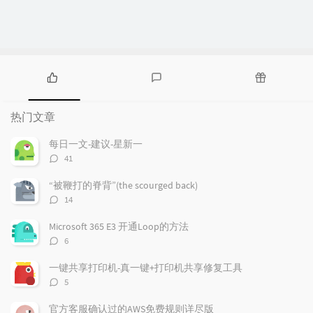
热
最
随
门
新
机
热门文章
文
评
文
章
论
章
每日一文-建议-星新一
评
41
论
数：
“被鞭打的脊背”(the scourged back)
评
14
论
数：
Microsoft 365 E3 开通Loop的方法
评
6
论
数：
一键共享打印机-真一键+打印机共享修复工具
评
5
论
数：
官方客服确认过的AWS免费规则详尽版