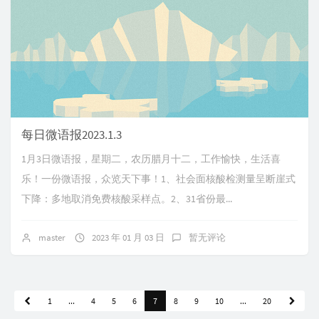
每日微语报2023.1.3
1月3日微语报，星期二，农历腊月十二，工作愉快，生活喜
乐！一份微语报，众览天下事！1、社会面核酸检测量呈断崖式
下降：多地取消免费核酸采样点。2、31省份最...
master
2023 年 01 月 03 日
暂无评论
1
...
4
5
6
7
8
9
10
...
20