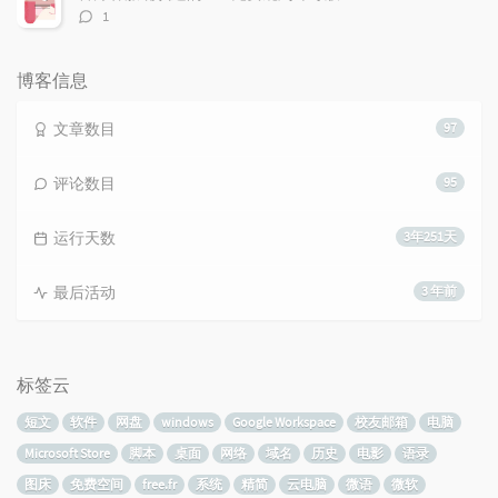
评
1
论
数：
博客信息
文章数目
97
评论数目
95
运行天数
3年251天
最后活动
3 年前
标签云
短文
软件
网盘
windows
Google Workspace
校友邮箱
电脑
Microsoft Store
脚本
桌面
网络
域名
历史
电影
语录
图床
免费空间
free.fr
系统
精简
云电脑
微语
微软